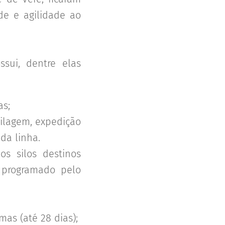
ade e agilidade ao
sui, dentre elas
as;
silagem, expedição
da linha.
s silos destinos
e programado pelo
as (até 28 dias);