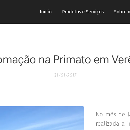
Início
Produtos e Serviços
Sobre 
omação na Primato em Ver
31/01/2017
No mês de Ja
realizada a