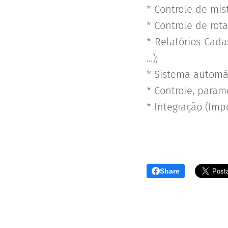
* Controle de mi
* Controle de rot
* Relatórios Cada
...);
* Sistema automá
* Controle, param
* Integração (Imp
Share