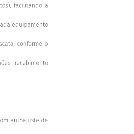
os), facilitando a
 cada equipamento
cata, conforme o
hões, recebimento
com autoajuste de