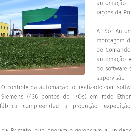
automação
rações da Pr
A Só Autom
montagem d
de Comando 
automação 
do software 
supervisão
. O controle da automação foi realizado com soft
 Siemens (436 pontos de I/Os) em rede Ethern
ábrica compreendeu a produção, expedição
 da Primato, que operam e gerenciam a unidade