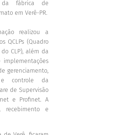
 da fábrica de
imato em Verê-PR.
ação realizou a
os QCLPs (Quadro
do CLP), além da
e implementações
de gerenciamento,
 e controle da
ware de Supervisão
et e Profinet. A
, recebimento e
 de Verê, ficaram